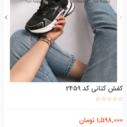
کفش کتانی کد 2459
1,598,000
تومان