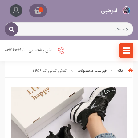
کیف
لیو‌هپی
و
0
کفش
زنانه
تلفن پشتیبانی : 02146121901
خانه
فهرست محصولات
کفش کتانی کد 2459