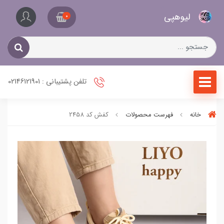
کیف
لیو‌هپی
و
0
کفش
زنانه
تلفن پشتیبانی : 02146121901
خانه
فهرست محصولات
کفش کد 2458