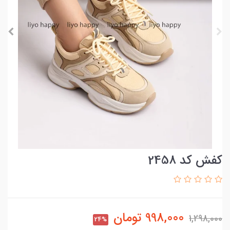
کفش کد 2458
998,000
تومان
1,298,000
24%