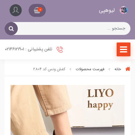
کیف
لیو‌هپی
و
0
کفش
زنانه
تلفن پشتیبانی : 02146121901
خانه
فهرست محصولات
کفش ونس کد 2804