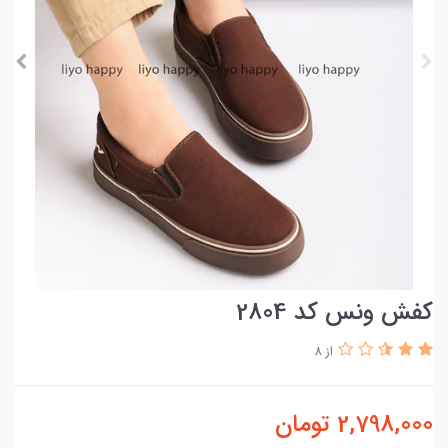
کفش ونس کد 2804
از 8
2,798,000
تومان