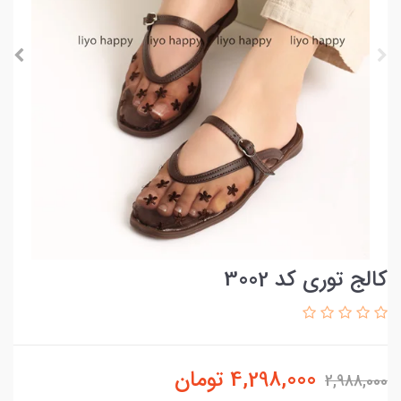
کالج توری کد 3002
4,298,000
تومان
2,988,000