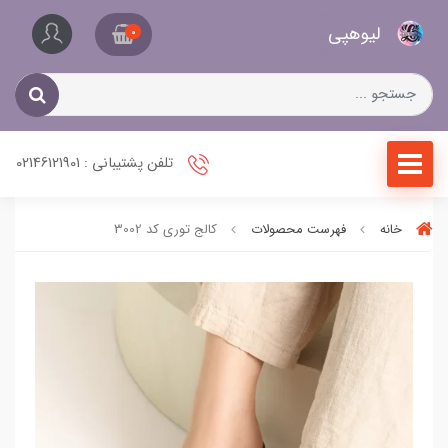
کیف
لیو‌هپی
و
0
کفش
زنانه
تلفن پشتیبانی : 02146121901
خانه
فهرست محصولات
کالج توری کد 3002