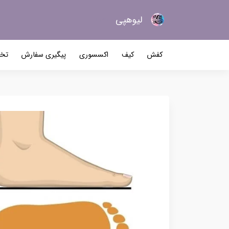
لیو‌هپی
کیف و کفش زنانه
کفش
کیف
اکسسوری
پیگیری سفارش
تخف