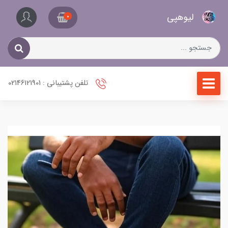
کیف
لیو‌هپی
و
0
کفش
زنانه
تلفن پشتیبانی : 02146121901