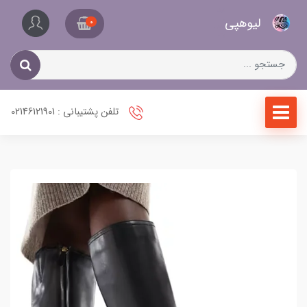
کیف
لیو‌هپی
و
0
کفش
زنانه
تلفن پشتیبانی : 02146121901