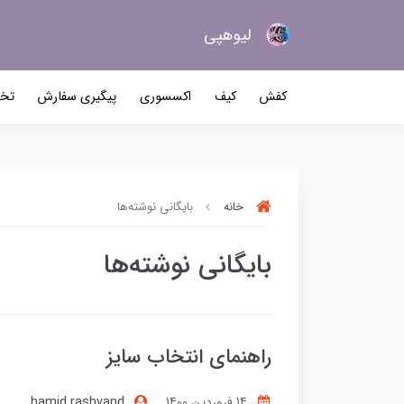
لیو‌هپی
کیف و کفش زنانه
کفش
کیف
اکسسوری
پیگیری سفارش
تخف
خانه
بایگانی نوشته‌ها
بایگانی نوشته‌ها
راهنمای انتخاب سایز
14 فروردین 1400
hamid rashvand