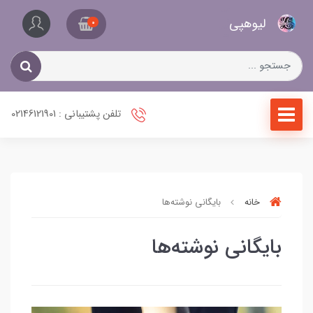
کیف
لیو‌هپی
و
0
کفش
زنانه
تلفن پشتیبانی : 02146121901
خانه
بایگانی نوشته‌ها
بایگانی نوشته‌ها