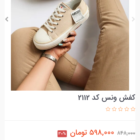
کفش ونس کد 2112
598,000
تومان
848,000
30%