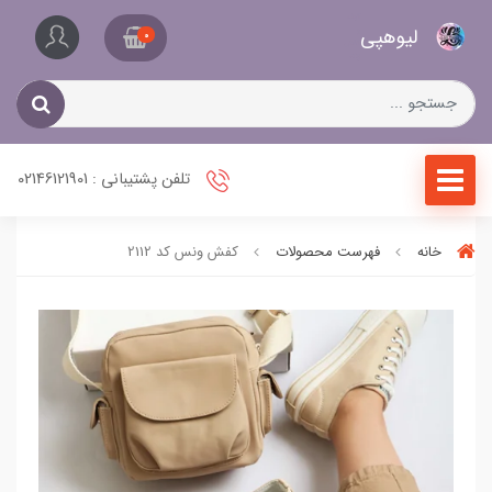
کیف
لیو‌هپی
و
0
کفش
زنانه
تلفن پشتیبانی : 02146121901
خانه
فهرست محصولات
کفش ونس کد 2112