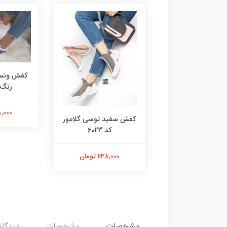
کفش ونس 
رنگ کد
218,000 
 گروهبانی سفید
کفش سفید توسی گلامور
صورتی 6076
کد 6023
218,000 تومان
238,000 تومان
مشخصات
مشخصات
دیدگاه‌