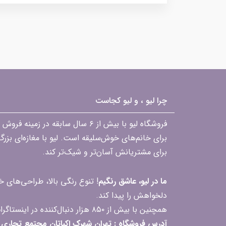
چرا لیو ، و لیو کجاست
فروشگاه لیو با بیش از ۶ سال ساب
برای خانم‌های خوش‌سلیقه است. لیو با مغازه‌ای بزر
برای مشتریانش آسان‌تر و شیک‌تر کند.
ما در لیو، عاشق رنگیم
! تنوع رنگی بالا، طراحی‌های
دلخواهش را پیدا کند.
همچنین با بیش از ۸۵۰ هزار دنبال‌کننده در اینستاگرام، ارتباط مداوم و پاسخ‌گویی به سؤالات و بازخوردهای شما را یکی از افتخارات‌مان می‌دانیم
آدرس فروشگاه : تهران شهرک اکباتان مجتمع تجاری مگامال طبقه F2 واحد 237-239