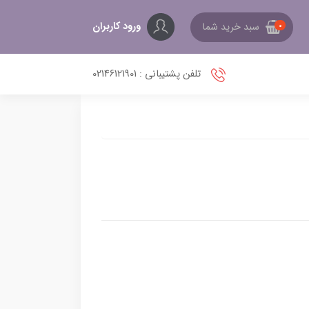
ورود کاربران
سبد خرید شما
0
تلفن پشتیبانی : 02146121901