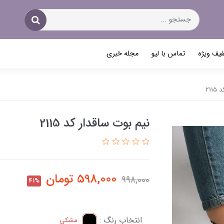
یف ویژه
تماس با لیو
مجله خبری
211
نیم بوت ساقدار کد 2115
598,000
تومان
998,000
41%
انتخاب رنگ :
مشکی