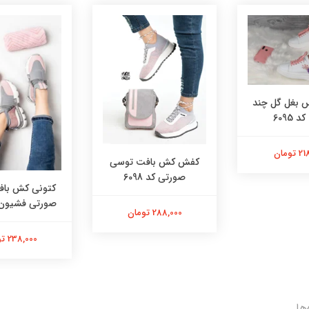
بغل گل چند
 6095
تومان
کفش کش بافت توسی
صورتی کد 6098
کتونی کش با
صورتی فشیون کد 
288,000 تومان
238,000 تومان
ها