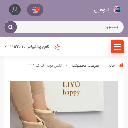
کیف
لیو‌هپی
و
0
کفش
زنانه
تلفن پشتیبانی : 02146121901
خانه
فهرست محصولات
کفش بوت آگ کد 2219