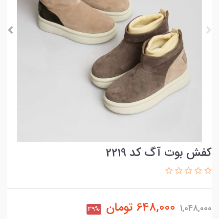
کفش بوت آگ کد 2219
648,000
تومان
1,048,000
39%