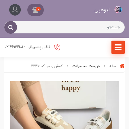
کیف
لیو‌هپی
و
0
کفش
زنانه
تلفن پشتیبانی : 02146121901
خانه
فهرست محصولات
کفش ونس کد 2236