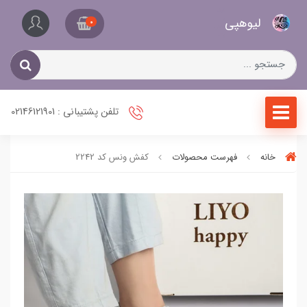
کیف
لیو‌هپی
و
0
کفش
زنانه
تلفن پشتیبانی : 02146121901
خانه
فهرست محصولات
کفش ونس کد 2242