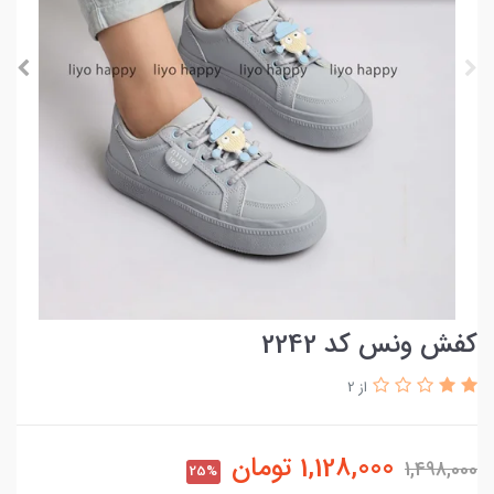
کفش ونس کد 2242
از 2
1,128,000
تومان
1,498,000
25%