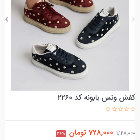
کفش ونس بابونه کد 2260
728,000
تومان
1,128,000
36%