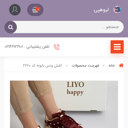
کیف
لیو‌هپی
و
0
کفش
زنانه
تلفن پشتیبانی : 02146121901
خانه
فهرست محصولات
کفش ونس بابونه کد 2260