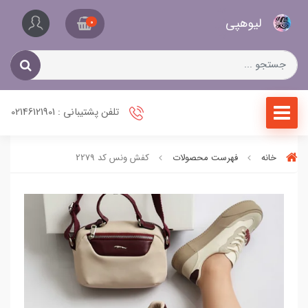
کیف
لیو‌هپی
و
0
کفش
زنانه
تلفن پشتیبانی : 02146121901
خانه
فهرست محصولات
کفش ونس کد 2279