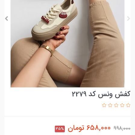
کفش ونس کد 2279
658,000
تومان
998,000
35%