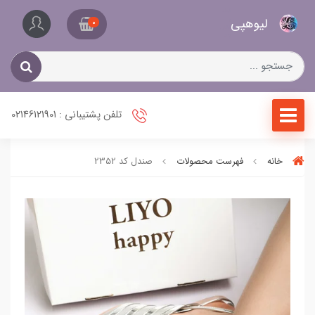
کیف
لیو‌هپی
و
0
کفش
زنانه
تلفن پشتیبانی : 02146121901
خانه
فهرست محصولات
صندل کد 2352