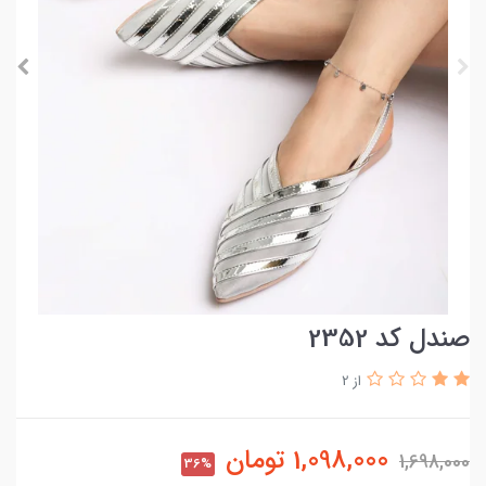
صندل کد 2352
از 2
1,098,000
تومان
1,698,000
36%