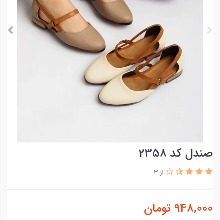
صندل کد 2358
از 3
948,000
تومان