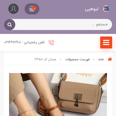
کیف
لیو‌هپی
و
0
کفش
زنانه
تلفن پشتیبانی : 02146121901
خانه
فهرست محصولات
صندل کد 2358