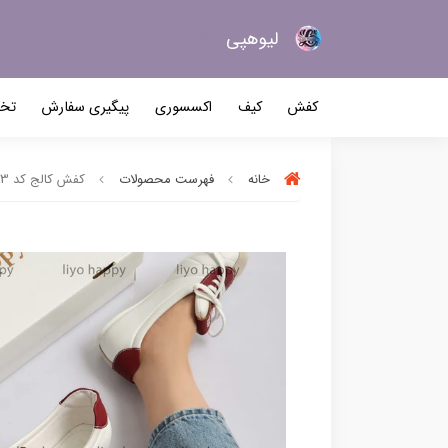
لیو‌هپی
کیف و کفش زنانه
کفش
کیف
اکسسوری
پیگیری سفارش
تخف
خانه
فهرست محصولات
کفش کالج کد 2383