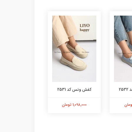
25
کفش ونس کد 2531
کفش ونس کد 2529
1,098,000 تومان
998,000 تومان