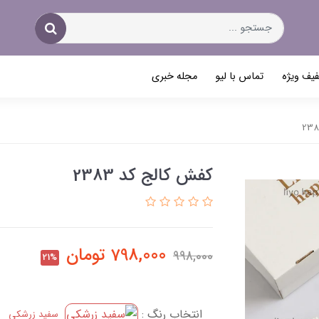
یف ویژه
تماس با لیو
مجله خبری
کفش کالج کد 2383
798,000
تومان
998,000
21%
انتخاب رنگ :
سفید زرشکی