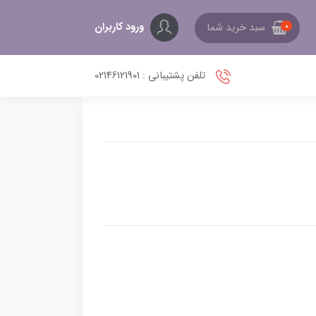
ورود کاربران
سبد خرید شما
0
تلفن پشتیبانی : 02146121901