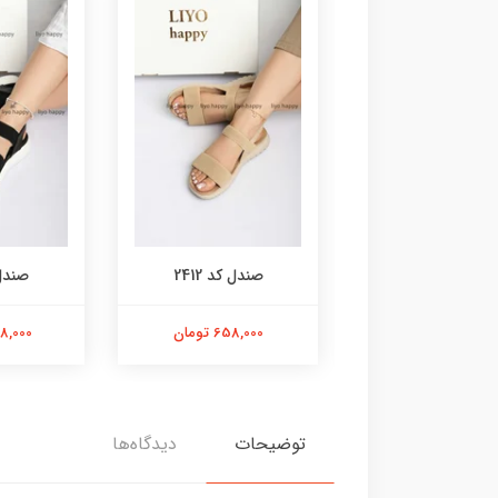
صندل کد 2415
صندل کد 2412
صندل ک
1,528,00 تومان
658,000 تومان
1,398,000
توضیحات
دیدگاه‌ها