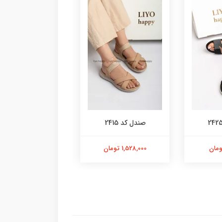
صندل کد 2415
صندل کد 2412
1,528,000 تومان
658,000 تومان