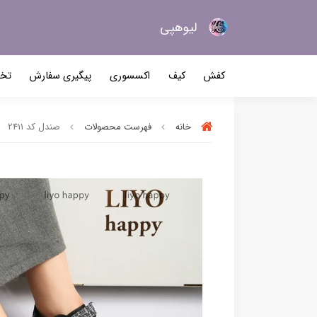
لیو‌هپی
کیف و کفش زنانه
کفش
کیف
اکسسوری
پیگیری سفارش
تخف
خانه
فهرست محصولات
صندل کد 2411