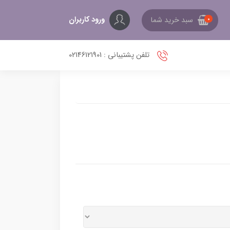
ورود کاربران
سبد خرید شما
0
تلفن پشتیبانی : 02146121901