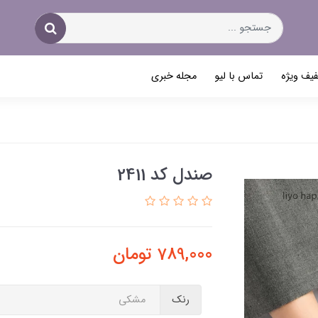
یف ویژه
تماس با لیو
مجله خبری
صندل کد 2411
789,000
تومان
رنک