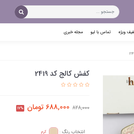
یف ویژه
تماس با لیو
مجله خبری
کفش کالج کد 2419
688,000
تومان
828,000
17%
انتخاب رنگ :
کرم