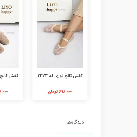
ج توری کد 2374
کفش کالج توری کد 2373
کفش کالج با
598,000 تومان
698,000 تومان
598,000 
دیدگاه‌ها