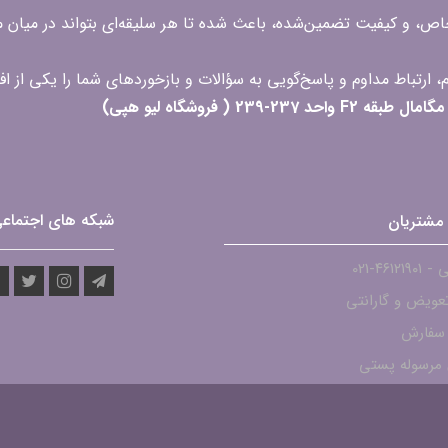
 خاص، و کیفیت تضمین‌شده، باعث شده تا هر سلیقه‌ای بتواند در میا
 ( فروشگاه لیو هپی)
شبکه های اجتماع
مشتریان
۴۶۱۲-021
عویض و گارانتی
 سفارش
مرسوله پستی