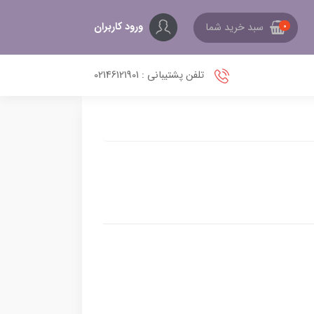
ورود کاربران
سبد خرید شما
0
تلفن پشتیبانی : 02146121901