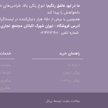
ما در لیو، عاشق رنگیم
! تنوع رنگی بالا، طراحی‌های
دلخواهش را پیدا کند.
همچنین با بیش از ۸۵۰ هزار دنبال‌کننده در اینستاگرام، ارتباط مداوم و پاسخ‌گویی به سؤالات و بازخوردهای شما را یکی از افتخارات‌مان می‌دانیم
آدرس فروشگاه : تهران شهرک اکباتان مجتمع تجاری مگامال طبقه F2 واحد 237-239
شماره تلفن : ۰۲۱۴۶۱۲۱۹۰۱
راهنمای خرید
خدمات 
درباره ما
پشتیبانی - ۱۹۰۱
روش ارسال
شرایط ت
روش پرداخت
پیگیری
رهگیری 
ساخت سایت توسط
پرتال