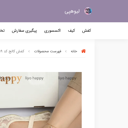
لیو‌هپی
کیف و کفش زنانه
کفش
کیف
اکسسوری
پیگیری سفارش
تخف
خانه
فهرست محصولات
کفش کالج کد 2419