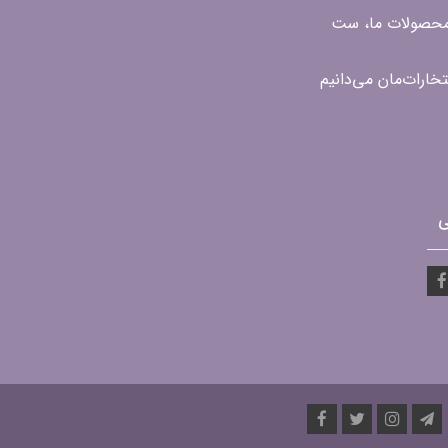
ن محصولات ما، ست
ی