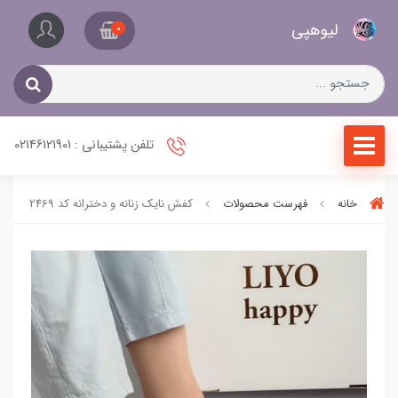
کیف
لیو‌هپی
و
0
کفش
زنانه
تلفن پشتیبانی : 02146121901
خانه
فهرست محصولات
کفش نایک زنانه و دخترانه کد 2469