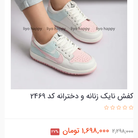
کفش نایک زنانه و دخترانه کد 2469
1,698,000
تومان
2,298,000
27%