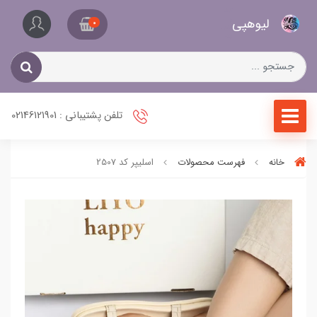
کیف
لیو‌هپی
و
0
کفش
زنانه
تلفن پشتیبانی : 02146121901
خانه
فهرست محصولات
اسلیپر کد 2507