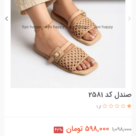
صندل کد 2581
از 1
598,000
تومان
1,098,000
46%