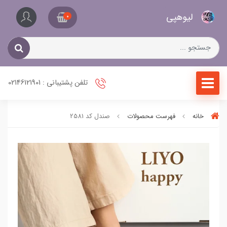
کیف
لیو‌هپی
و
0
کفش
زنانه
تلفن پشتیبانی : 02146121901
خانه
فهرست محصولات
صندل کد 2581