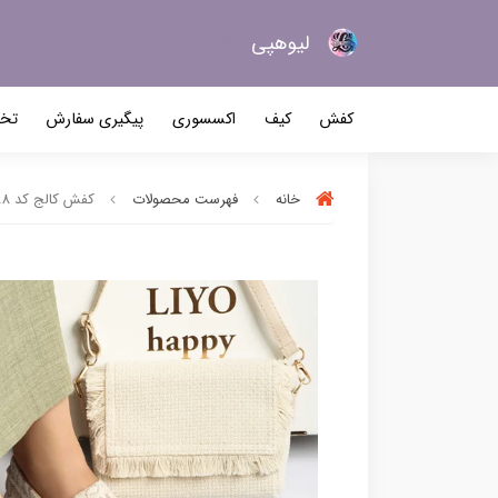
لیو‌هپی
کیف و کفش زنانه
کفش
کیف
اکسسوری
پیگیری سفارش
تخف
خانه
فهرست محصولات
کفش کالج کد 2588