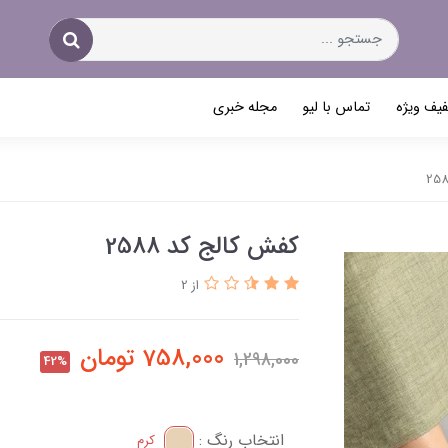
یف ویژه
تماس با لیو
مجله خبری
کفش کالج کد 2588
از 2
758,000
تومان
1,298,000
42%
انتخاب رنگ :
کرم