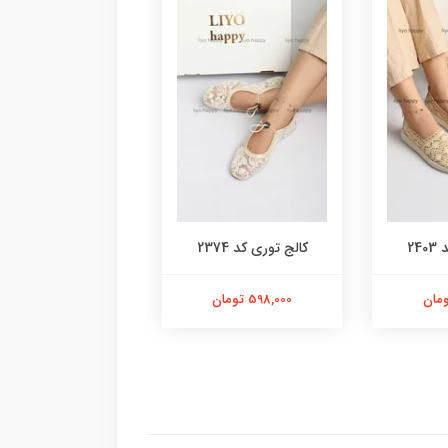
24
کالج توری کد 2374
کفش کالج کد 2331
598,000 تومان
628,000 تومان