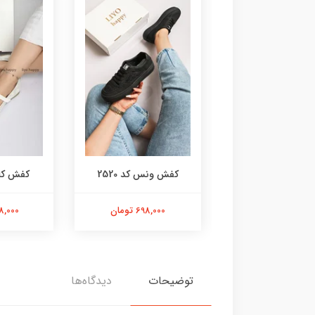
ندل کد 2548
کفش ونس کد 2520
کفش کالج 
798,000 تومان
698,000 تومان
658,000 
توضیحات
دیدگاه‌ها