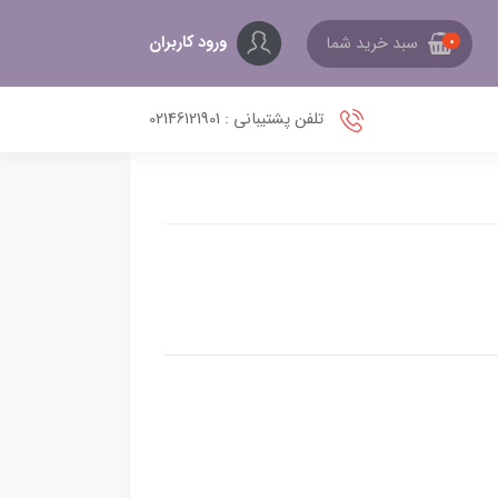
ورود کاربران
سبد خرید شما
0
تلفن پشتیبانی : 02146121901