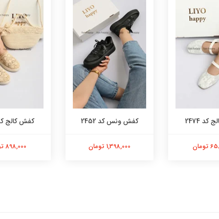
کد 2474
کفش ونس کد 2452
کفش کالج کد 03
تومان
1,398,000 تومان
898,000 تومان