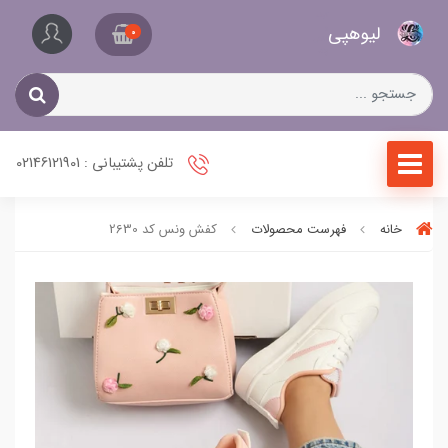
کیف
لیو‌هپی
و
0
کفش
زنانه
تلفن پشتیبانی : 02146121901
خانه
فهرست محصولات
کفش ونس کد 2630