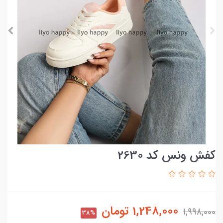
کفش ونس کد 2630
1,248,000
تومان
1,998,000
38%