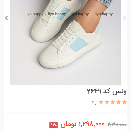
ونس کد 2649
از 2
1,298,000
تومان
2,198,000
41%