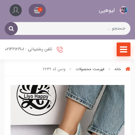
کیف
لیو‌هپی
و
0
کفش
زنانه
تلفن پشتیبانی : 02146121901
خانه
فهرست محصولات
ونس کد 2649