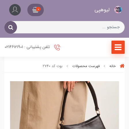
کیف
لیو‌هپی
و
0
کفش
زنانه
تلفن پشتیبانی : 02146121901
خانه
فهرست محصولات
بوت کد 2740