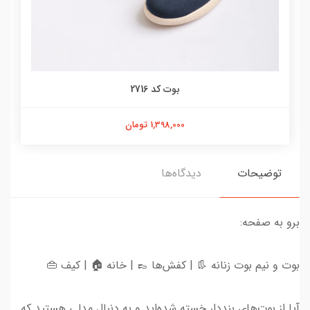
بوت کد 2716
1,398,000 تومان
توضیحات
دیدگاه‌ها
برو به صفحه:
بوت و نیم بوت زنانه 👢 | کفش‌ها 👞 | خانه 🏠 | کیف 👜
آیا از بوت‌های بنددار خسته شده‌اید و به دنبال مدلی هستید که