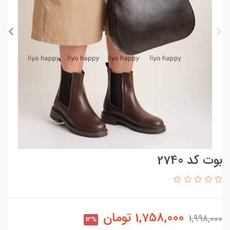
بوت کد 2740
1,758,000
تومان
1,998,000
13%