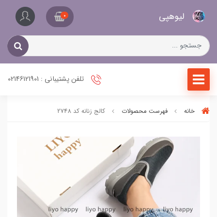
کیف
لیو‌هپی
و
0
کفش
زنانه
تلفن پشتیبانی : 02146121901
خانه
فهرست محصولات
کالج زنانه کد 2748