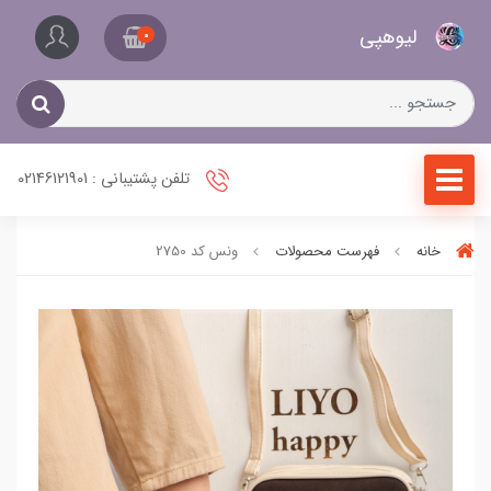
کیف
لیو‌هپی
و
0
کفش
زنانه
تلفن پشتیبانی : 02146121901
خانه
فهرست محصولات
ونس کد 2750