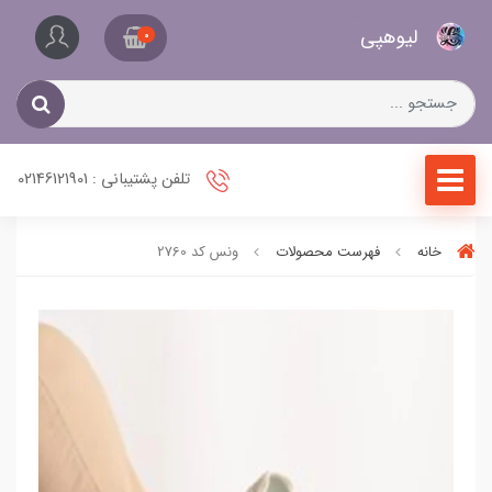
کیف
لیو‌هپی
و
0
کفش
زنانه
تلفن پشتیبانی : 02146121901
خانه
فهرست محصولات
ونس کد 2760