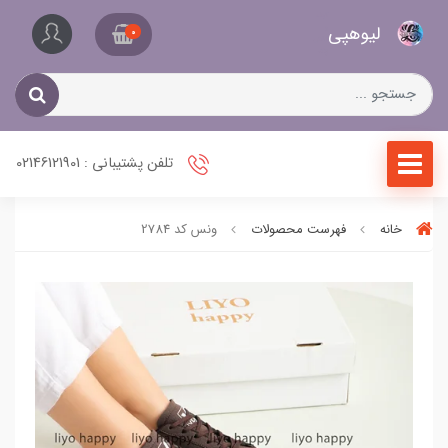
کیف
لیو‌هپی
و
0
کفش
زنانه
تلفن پشتیبانی : 02146121901
خانه
فهرست محصولات
ونس کد 2784