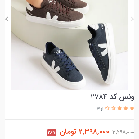
ونس کد 2784
از 3
2,398,000
تومان
3,298,000
28%