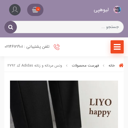
کیف
لیو‌هپی
و
0
کفش
زنانه
تلفن پشتیبانی : 02146121901
خانه
فهرست محصولات
ونس مردانه و زنانه Adidas کد 2792