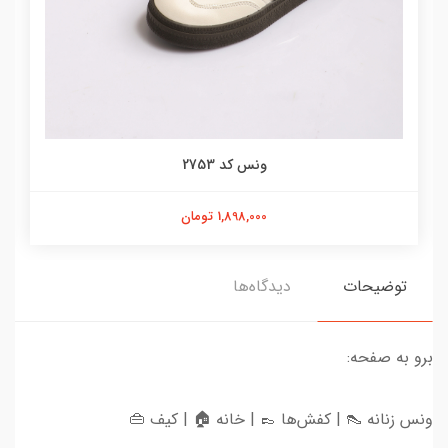
ونس کد 2753
1,898,000 تومان
توضیحات
دیدگاه‌ها
برو به صفحه:
ونس زنانه 👠 | کفش‌ها 👞 | خانه 🏠 | کیف 👜