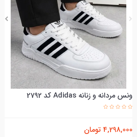
ونس مردانه و زنانه Adidas کد 2792
4,298,000
تومان