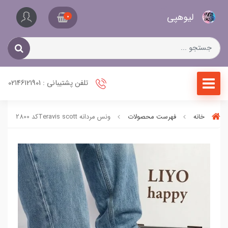
کیف
لیو‌هپی
و
0
کفش
زنانه
تلفن پشتیبانی : 02146121901
خانه
فهرست محصولات
ونس مردانه Teravis scottکد 2800