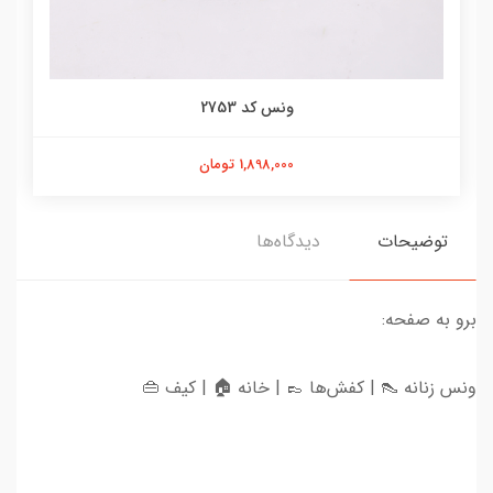
ونس کد 2753
1,898,000 تومان
توضیحات
دیدگاه‌ها
برو به صفحه:
ونس زنانه 👠 | کفش‌ها 👞 | خانه 🏠 | کیف 👜