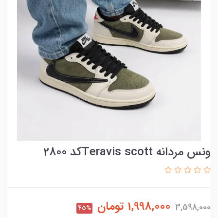
ونس مردانه Teravis scottکد 2800
1,998,000
تومان
3,598,000
45%