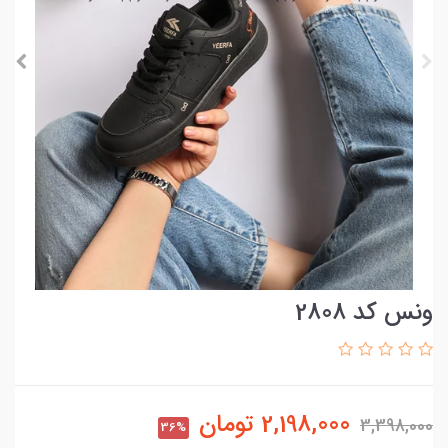
ونس کد 2808
2,198,000
تومان
3,398,000
36%