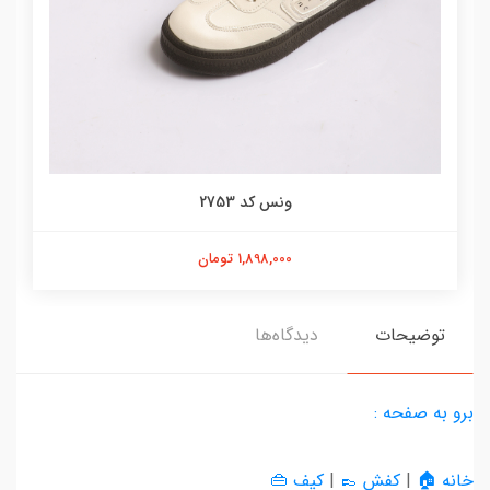
ونس کد 2753
1,898,000 تومان
توضیحات
دیدگاه‌ها
برو به صفحه :
خانه 🏠
|
کفش 👞
|
کیف 👜