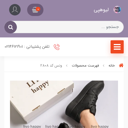
کیف
لیو‌هپی
و
0
کفش
زنانه
تلفن پشتیبانی : 02146121901
خانه
فهرست محصولات
ونس کد 2808