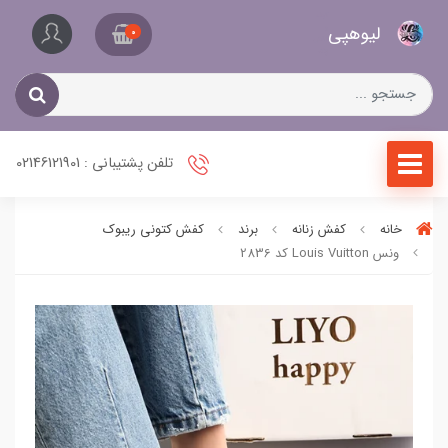
کیف
لیو‌هپی
و
0
کفش
زنانه
تلفن پشتیبانی : 02146121901
خانه
کفش زنانه
برند
کفش کتونی ریبوک
ونس Louis Vuitton کد 2836