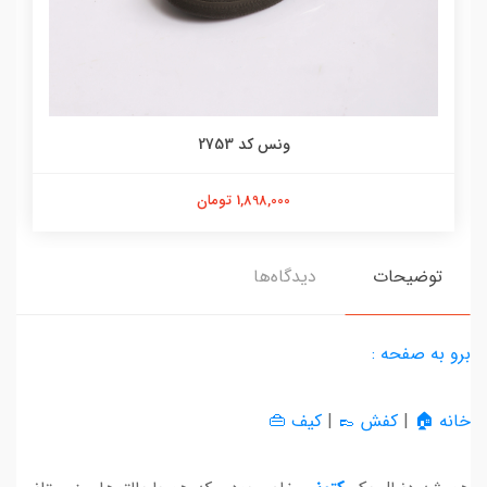
ونس کد 2753
1,898,000 تومان
توضیحات
دیدگاه‌ها
برو به صفحه :
خانه 🏠
|
کفش 👞
|
کیف 👜