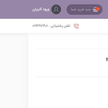
ورود کاربران
سبد خرید شما
0
تلفن پشتیبانی : 02146121901