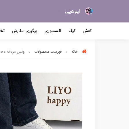
لیو‌هپی
کیف و کفش زنانه
کفش
کیف
اکسسوری
پیگیری سفارش
تخف
خانه
فهرست محصولات
ونس مردانه Sneakers کد 2849