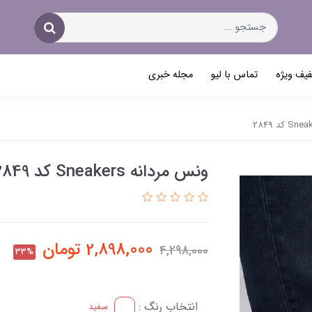
یف ویژه
تماس با لیو
مجله خبری
ونس مردانه Sneakers کد 2849
2,898,000
تومان
4,298,000
33%
انتخاب رنگ :
سفید