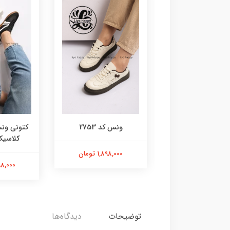
نس کد 2755
ونس کد 2753
کتونی ون
کلاسیک) 
1,998,000 تومان
1,898,000 تومان
2,398,000
توضیحات
دیدگاه‌ها