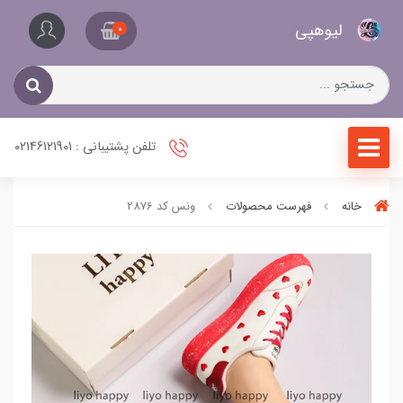
کیف
لیو‌هپی
و
0
کفش
زنانه
تلفن پشتیبانی : 02146121901
خانه
فهرست محصولات
ونس کد 2876