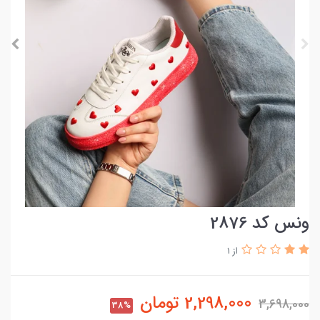
ونس کد 2876
از 1
2,298,000
تومان
3,698,000
38%