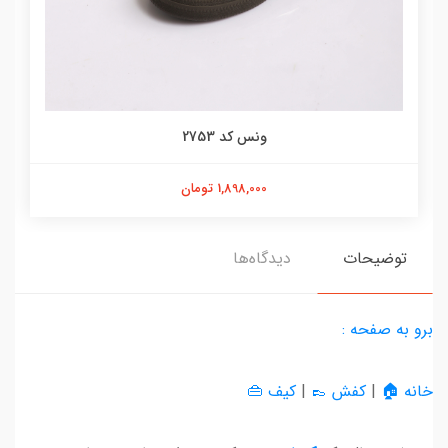
ونس کد 2753
1,898,000 تومان
توضیحات
دیدگاه‌ها
برو به صفحه :
خانه 🏠
|
کفش 👞
|
کیف 👜