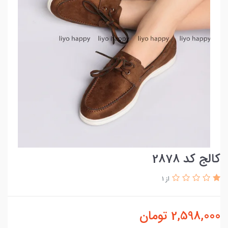
کالج کد 2878
از 1
2,598,000
تومان