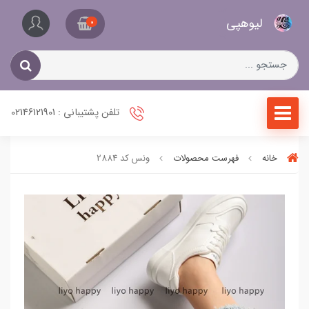
کیف
لیو‌هپی
و
0
کفش
زنانه
تلفن پشتیبانی : 02146121901
خانه
فهرست محصولات
ونس کد 2884