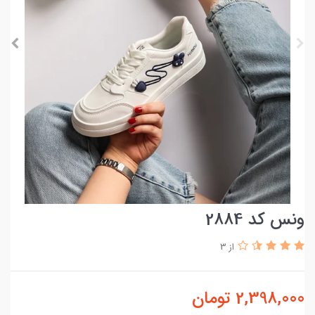
ونس کد 2884
از 3
2,398,000
تومان