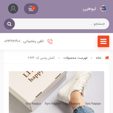
کیف
لیو‌هپی
و
0
کفش
زنانه
تلفن پشتیبانی : 02146121901
خانه
فهرست محصولات
کفش ونس کد 2942