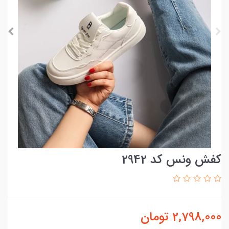
کفش ونس کد 2942
2,798,000
تومان