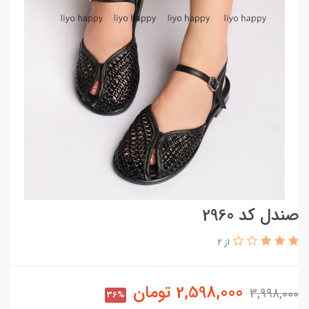
صندل کد 2960
از 2
2,598,000
تومان
3,998,000
36%