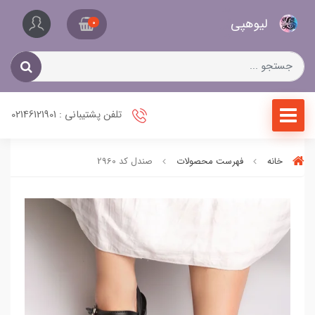
کیف
لیو‌هپی
و
0
کفش
زنانه
تلفن پشتیبانی : 02146121901
خانه
فهرست محصولات
صندل کد 2960