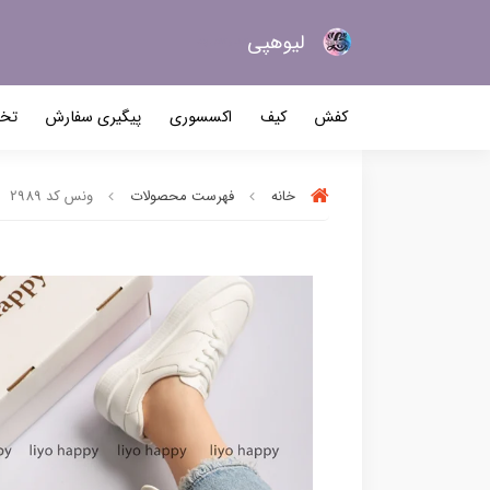
لیو‌هپی
کیف و کفش زنانه
کفش
کیف
اکسسوری
پیگیری سفارش
تخف
خانه
فهرست محصولات
ونس کد 2989