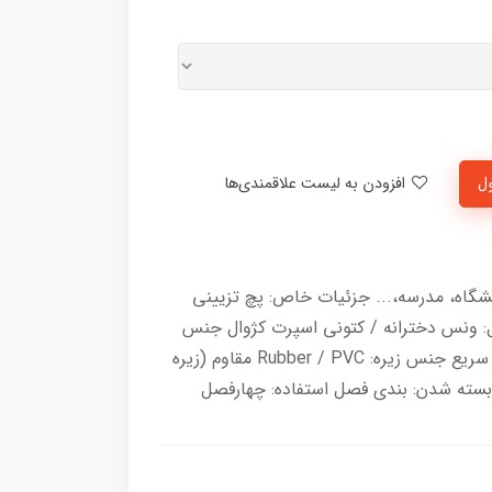
ل
افزودن به لیست علاقمندی‌ها
دانشگاه، مدرسه،... جزئیات خاص: پچ تزیینی
محصول: ونس دخترانه / کتونی اسپرت کژوال جنس
رویه: چرم مصنوعی درجه یک و قابل تمیز کردن سریع جنس زیره: Rubber / PVC مقاوم (زیره
ه بسته شدن: بندی فصل استفاده: چهارفصل