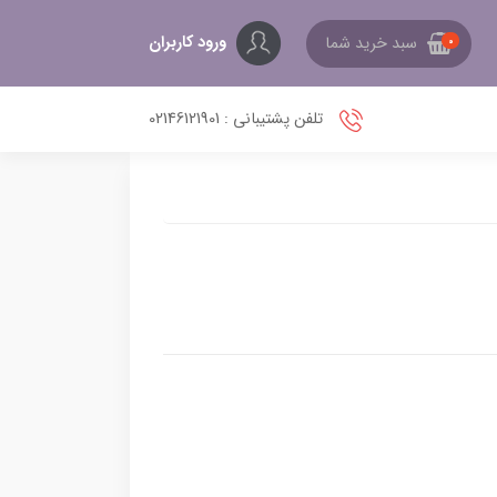
ورود کاربران
سبد خرید شما
0
تلفن پشتیبانی : 02146121901