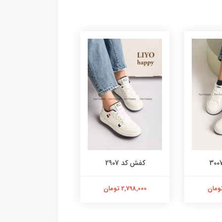
کفش کد 2907
ونس کد 2782
2,798,000 تومان
2,398,000 تومان