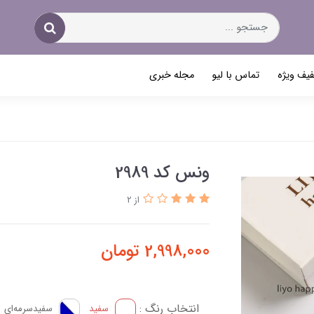
یف ویژه
تماس با لیو
مجله خبری
ونس کد 2989
از 2
2,998,000
تومان
انتخاب رنگ :
سفید
سفید‌سرمه‌ای