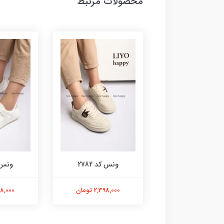
محصولات مرتبط
کفش کد 2907
ونس کد 2782
ونس کد
2,798,00 تومان
2,398,000 تومان
2,998,000