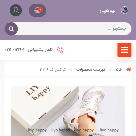
کیف
لیو‌هپی
و
0
کفش
زنانه
تلفن پشتیبانی : 02146121901
خانه
فهرست محصولات
کراکس کد 3026