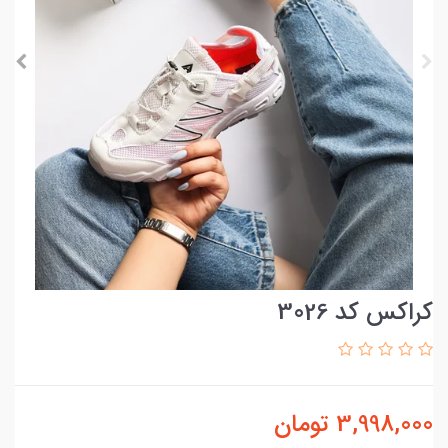
کراکس کد 3026
3,998,000
تومان