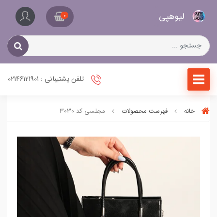
کیف
لیو‌هپی
و
0
کفش
زنانه
تلفن پشتیبانی : 02146121901
خانه
فهرست محصولات
مجلسی کد 3030