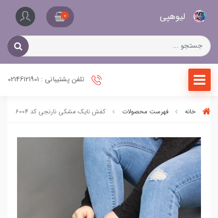
کیف
لیو‌هپی
و
0
کفش
زنانه
تلفن پشتیبانی : 02146121901
خانه
فهرست محصولات
کفش نایک مشکی نارنجی کد 6004