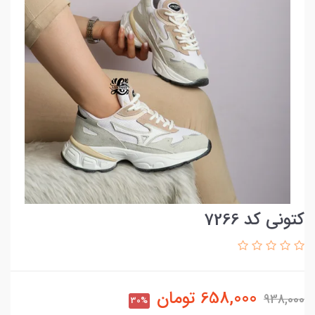
کتونی کد 7266
658,000
تومان
938,000
30%