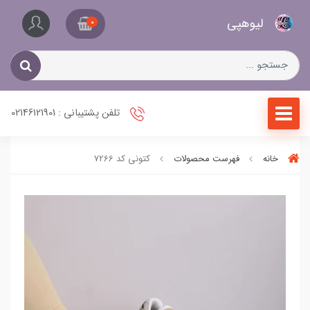
کیف
لیو‌هپی
و
0
کفش
زنانه
تلفن پشتیبانی : 02146121901
خانه
فهرست محصولات
کتونی کد 7266