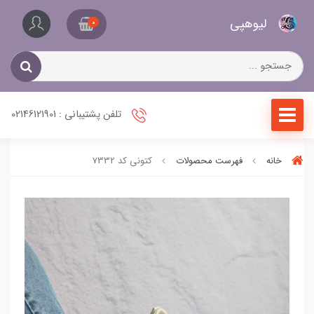
کیف
لیو‌هپی
و
0
کفش
زنانه
تلفن پشتیبانی : 02146121901
خانه
فهرست محصولات
کتونی کد 7332