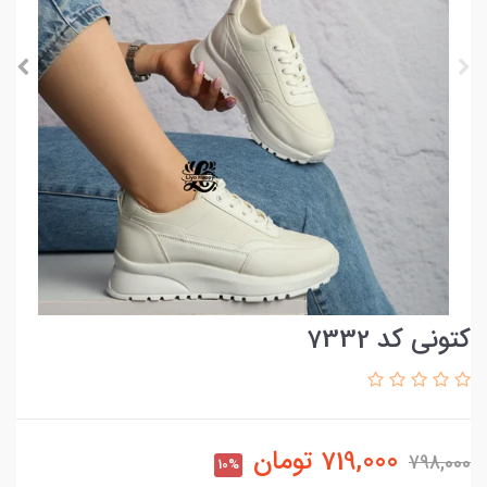
کتونی کد 7332
719,000
تومان
798,000
10%