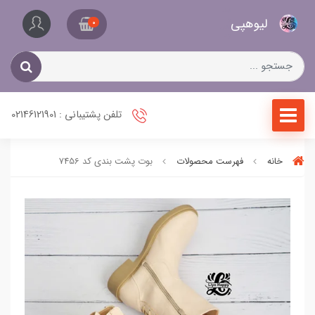
کیف
لیو‌هپی
و
0
کفش
زنانه
تلفن پشتیبانی : 02146121901
خانه
فهرست محصولات
بوت پشت بندی کد 7456