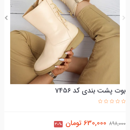
بوت پشت بندی کد 7456
630,000
تومان
898,000
30%