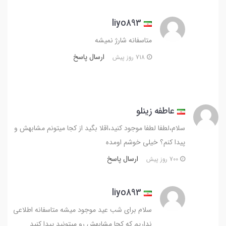
liyo893
متاسفانه شارژ نمیشه
ارسال پاسخ
718 روز پیش
عاطفه زینلو
سلام،لطفا لطفا موجود کنید،اقلا بگید از کجا میتونم مشابهش و
پیدا کنم؟ خیلی خوشم اومده
ارسال پاسخ
700 روز پیش
liyo893
سلام برای شب عید موجود میشه متاسفانه اطلاعی
نداریم که کجا مشابهش رو میتونید پیدا کنید