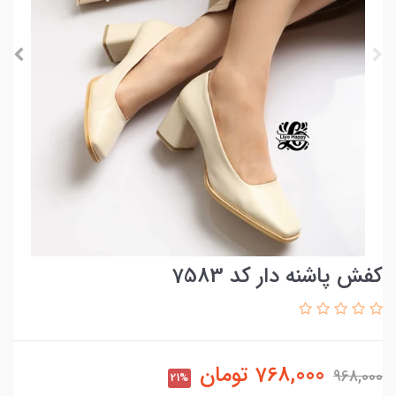
کفش پاشنه دار کد 7583
768,000
تومان
968,000
21%