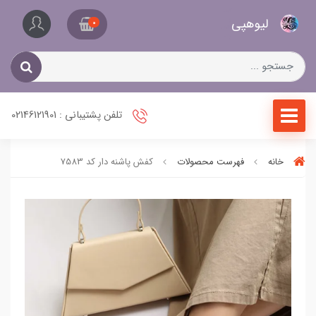
کیف
لیو‌هپی
و
0
کفش
زنانه
تلفن پشتیبانی : 02146121901
خانه
فهرست محصولات
کفش پاشنه دار کد 7583