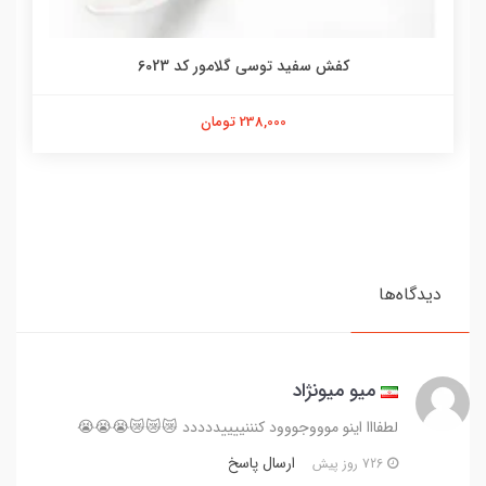
کفش سفید توسی گلامور کد 6023
238,000 تومان
دیدگاه‌ها
میو میونژاد
لطفااا اینو موووجووود کنننییییددددد 😿😿😿😭😭😭
ارسال پاسخ
726 روز پیش